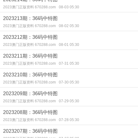
2023澳门正版资料 670288.com
08-03 05:30
2023213期：36码中特图
2023澳门正版资料 670288.com
08-02 05:30
2023212期：36码中特图
2023澳门正版资料 670288.com
08-01 05:30
2023211期：36码中特图
2023澳门正版资料 670288.com
07-31 05:30
2023210期：36码中特图
2023澳门正版资料 670288.com
07-30 05:30
2023209期：36码中特图
2023澳门正版资料 670288.com
07-29 05:30
2023208期：36码中特图
2023澳门正版资料 670288.com
07-28 05:30
2023207期：36码中特图