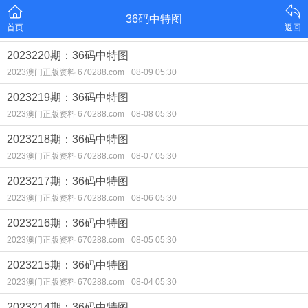
36码中特图
首页
返回
2023220期：36码中特图
2023澳门正版资料 670288.com
08-09 05:30
2023219期：36码中特图
2023澳门正版资料 670288.com
08-08 05:30
2023218期：36码中特图
2023澳门正版资料 670288.com
08-07 05:30
2023217期：36码中特图
2023澳门正版资料 670288.com
08-06 05:30
2023216期：36码中特图
2023澳门正版资料 670288.com
08-05 05:30
2023215期：36码中特图
2023澳门正版资料 670288.com
08-04 05:30
2023214期：36码中特图