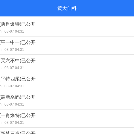
黃大仙料
网(两肖爆特)已公开
m
08-07 04:31
网(平一中一)已公开
m
08-07 04:31
网(买六不中)已公开
m
08-07 04:31
网(平特四尾)已公开
m
08-07 04:31
网(最新杀码)已公开
m
08-07 04:31
网(一肖爆特)已公开
m
08-07 04:31
网(新禁三肖)已公开