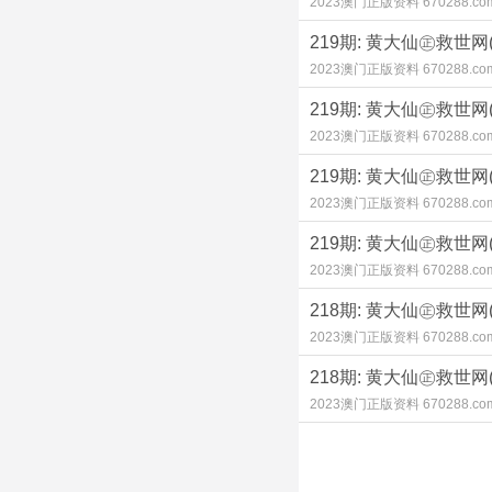
2023澳门正版资料 670288.co
219期: 黄大仙㊣救世
2023澳门正版资料 670288.co
219期: 黄大仙㊣救世
2023澳门正版资料 670288.co
219期: 黄大仙㊣救世
2023澳门正版资料 670288.co
219期: 黄大仙㊣救世
2023澳门正版资料 670288.co
218期: 黄大仙㊣救世
2023澳门正版资料 670288.co
218期: 黄大仙㊣救世
2023澳门正版资料 670288.co