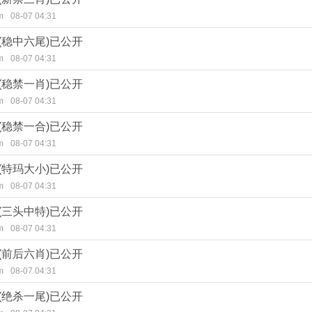
m
08-07 04:31
网(稳中六尾)已公开
m
08-07 04:31
网(稳禁一肖)已公开
m
08-07 04:31
网(稳禁一合)已公开
m
08-07 04:31
网(特玛大小)已公开
m
08-07 04:31
网(三头中特)已公开
m
08-07 04:31
网(前后六肖)已公开
m
08-07 04:31
网(绝杀一尾)已公开