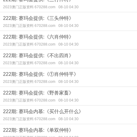
2023澳门正版资料 670288.com
08-10 04:30
222期: 赛玛会提供:《三头仲特》
2023澳门正版资料 670288.com
08-10 04:30
222期: 赛玛会提供:《六肖仲特》
2023澳门正版资料 670288.com
08-10 04:30
222期: 赛玛会提供:《不出四肖》
2023澳门正版资料 670288.com
08-10 04:30
222期: 赛玛会提供:《①肖仲特平》
2023澳门正版资料 670288.com
08-10 04:30
222期: 赛玛会提供:《野兽家畜》
2023澳门正版资料 670288.com
08-10 04:30
222期: 赛玛会内慕:《买什么开什么》
2023澳门正版资料 670288.com
08-10 04:30
222期: 赛玛会内慕:《单双仲特》