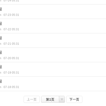
m
07-24 05:31
报
m
07-23 05:31
报
m
07-22 05:31
报
m
07-21 05:31
报
m
07-20 05:31
报
m
07-19 05:31
报
m
07-18 05:31
上一页
第1页
下一页