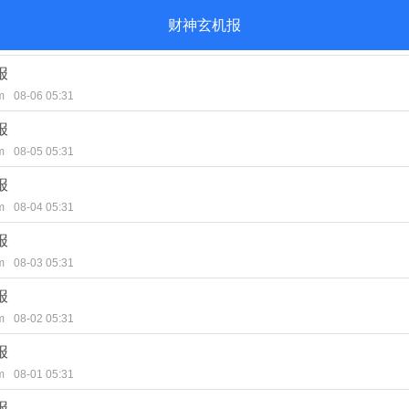
财神玄机报
报
m
08-06 05:31
报
m
08-05 05:31
报
m
08-04 05:31
报
m
08-03 05:31
报
m
08-02 05:31
报
m
08-01 05:31
报