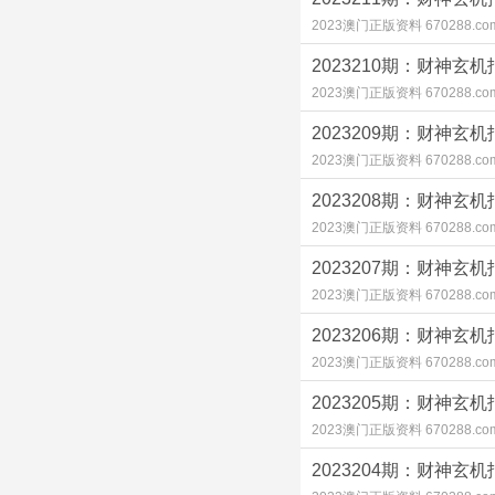
2023澳门正版资料 670288.co
2023210期：财神玄机
2023澳门正版资料 670288.co
2023209期：财神玄机
2023澳门正版资料 670288.co
2023208期：财神玄机
2023澳门正版资料 670288.co
2023207期：财神玄机
2023澳门正版资料 670288.co
2023206期：财神玄机
2023澳门正版资料 670288.co
2023205期：财神玄机
2023澳门正版资料 670288.co
2023204期：财神玄机