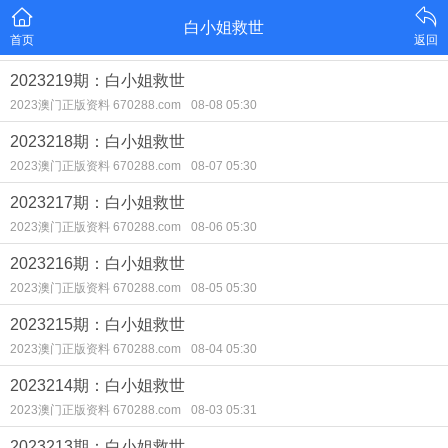
白小姐救世
首页
返回
2023219期：白小姐救世
2023澳门正版资料 670288.com
08-08 05:30
2023218期：白小姐救世
2023澳门正版资料 670288.com
08-07 05:30
2023217期：白小姐救世
2023澳门正版资料 670288.com
08-06 05:30
2023216期：白小姐救世
2023澳门正版资料 670288.com
08-05 05:30
2023215期：白小姐救世
2023澳门正版资料 670288.com
08-04 05:30
2023214期：白小姐救世
2023澳门正版资料 670288.com
08-03 05:31
2023213期：白小姐救世