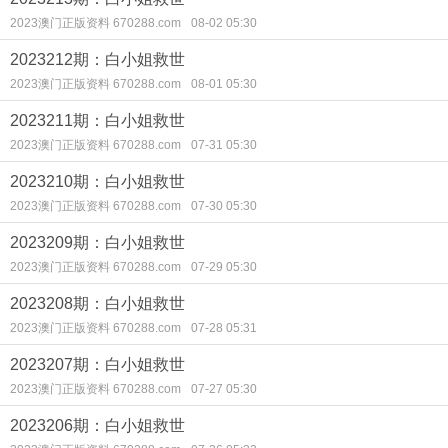
2023澳门正版资料 670288.com
08-02 05:30
2023212期：白小姐救世
2023澳门正版资料 670288.com
08-01 05:30
2023211期：白小姐救世
2023澳门正版资料 670288.com
07-31 05:30
2023210期：白小姐救世
2023澳门正版资料 670288.com
07-30 05:30
2023209期：白小姐救世
2023澳门正版资料 670288.com
07-29 05:30
2023208期：白小姐救世
2023澳门正版资料 670288.com
07-28 05:31
2023207期：白小姐救世
2023澳门正版资料 670288.com
07-27 05:30
2023206期：白小姐救世