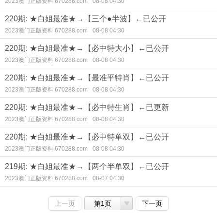
2023澳门正版资料 670288.com
08-08 04:30
220期: ★白姐最准★→【三个●半波】←已公开
2023澳门正版资料 670288.com
08-08 04:30
220期: ★白姐最准★→【必中特大小】←已公开
2023澳门正版资料 670288.com
08-08 04:30
220期: ★白姐最准★→【最准平特肖】←已公开
2023澳门正版资料 670288.com
08-08 04:30
220期: ★白姐最准★→【必中特生肖】←已更新
2023澳门正版资料 670288.com
08-08 04:30
220期: ★白姐最准★→【必中特单双】←已公开
2023澳门正版资料 670288.com
08-08 04:30
219期: ★白姐最准★→【两个半单双】←已公开
2023澳门正版资料 670288.com
08-07 04:30
上一页
第1页
下一页