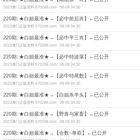
2023澳门正版资料 670288.com
08-08 04:30
220期: ★白姐最准★→【必中前后肖】←已公开
2023澳门正版资料 670288.com
08-08 04:30
220期: ★白姐最准★→【必中平三肖】←已公开
2023澳门正版资料 670288.com
08-08 04:30
220期: ★白姐最准★→【必中特波落】←已公开
2023澳门正版资料 670288.com
08-08 04:30
220期: ★白姐最准★→【必中特尾数】←已公开
2023澳门正版资料 670288.com
08-08 04:30
220期: ★白姐最准★→【白姐杀半头】←已公开
2023澳门正版资料 670288.com
08-08 04:30
220期: ★白姐最准★→【野兽与家畜】←已公开
2023澳门正版资料 670288.com
08-08 04:30
220期: ★白姐最准★→【合数~单双】←已公开