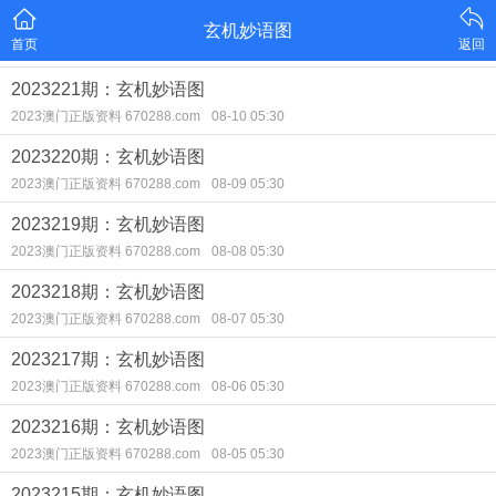
玄机妙语图
首页
返回
2023221期：玄机妙语图
2023澳门正版资料 670288.com
08-10 05:30
2023220期：玄机妙语图
2023澳门正版资料 670288.com
08-09 05:30
2023219期：玄机妙语图
2023澳门正版资料 670288.com
08-08 05:30
2023218期：玄机妙语图
2023澳门正版资料 670288.com
08-07 05:30
2023217期：玄机妙语图
2023澳门正版资料 670288.com
08-06 05:30
2023216期：玄机妙语图
2023澳门正版资料 670288.com
08-05 05:30
2023215期：玄机妙语图