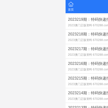
首页
2023219期：特码快递
2023澳门正版资料 670288.co
2023218期：特码快递
2023澳门正版资料 670288.co
2023217期：特码快递
2023澳门正版资料 670288.co
2023216期：特码快递
2023澳门正版资料 670288.co
2023215期：特码快递
2023澳门正版资料 670288.co
2023214期：特码快递
2023澳门正版资料 670288.co
2023213期：特码快递