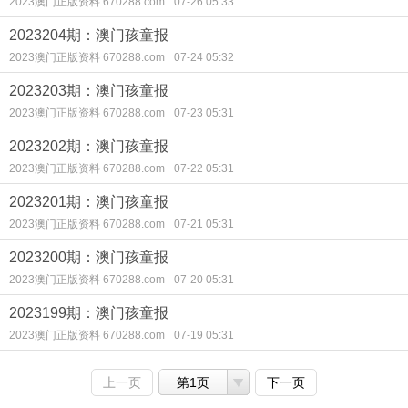
2023澳门正版资料 670288.com
07-26 05:33
2023204期：澳门孩童报
2023澳门正版资料 670288.com
07-24 05:32
2023203期：澳门孩童报
2023澳门正版资料 670288.com
07-23 05:31
2023202期：澳门孩童报
2023澳门正版资料 670288.com
07-22 05:31
2023201期：澳门孩童报
2023澳门正版资料 670288.com
07-21 05:31
2023200期：澳门孩童报
2023澳门正版资料 670288.com
07-20 05:31
2023199期：澳门孩童报
2023澳门正版资料 670288.com
07-19 05:31
上一页
第1页
下一页