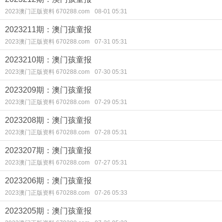
2023澳门正版资料 670288.com
08-01 05:31
2023211期：澳门孩童报
2023澳门正版资料 670288.com
07-31 05:31
2023210期：澳门孩童报
2023澳门正版资料 670288.com
07-30 05:31
2023209期：澳门孩童报
2023澳门正版资料 670288.com
07-29 05:31
2023208期：澳门孩童报
2023澳门正版资料 670288.com
07-28 05:31
2023207期：澳门孩童报
2023澳门正版资料 670288.com
07-27 05:31
2023206期：澳门孩童报
2023澳门正版资料 670288.com
07-26 05:33
2023205期：澳门孩童报