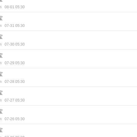
m
08-01 05:30
宝
m
07-31 05:30
宝
m
07-30 05:30
宝
m
07-29 05:30
宝
m
07-28 05:30
宝
m
07-27 05:30
宝
m
07-26 05:30
宝