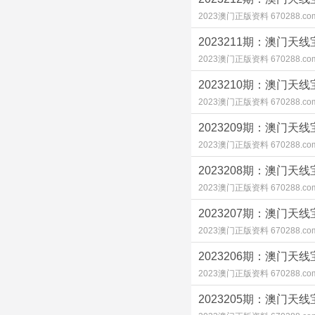
2023澳门正版资料 670288.co
2023211期：澳门天线
2023澳门正版资料 670288.co
2023210期：澳门天线
2023澳门正版资料 670288.co
2023209期：澳门天线
2023澳门正版资料 670288.co
2023208期：澳门天线
2023澳门正版资料 670288.co
2023207期：澳门天线
2023澳门正版资料 670288.co
2023206期：澳门天线
2023澳门正版资料 670288.co
2023205期：澳门天线