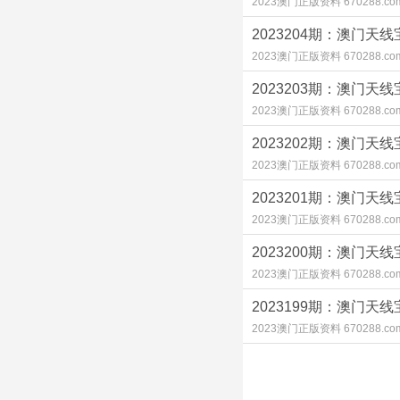
2023澳门正版资料 670288.co
2023204期：澳门天线
2023澳门正版资料 670288.co
2023203期：澳门天线
2023澳门正版资料 670288.co
2023202期：澳门天线
2023澳门正版资料 670288.co
2023201期：澳门天线
2023澳门正版资料 670288.co
2023200期：澳门天线
2023澳门正版资料 670288.co
2023199期：澳门天线
2023澳门正版资料 670288.co