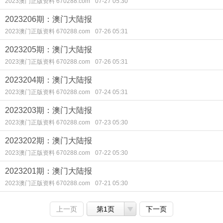
2023澳门正版资料 670288.com
07-27 05:30
2023206期：澳门大陆报
2023澳门正版资料 670288.com
07-26 05:31
2023205期：澳门大陆报
2023澳门正版资料 670288.com
07-26 05:31
2023204期：澳门大陆报
2023澳门正版资料 670288.com
07-24 05:31
2023203期：澳门大陆报
2023澳门正版资料 670288.com
07-23 05:30
2023202期：澳门大陆报
2023澳门正版资料 670288.com
07-22 05:30
2023201期：澳门大陆报
2023澳门正版资料 670288.com
07-21 05:30
上一页
第1页
下一页