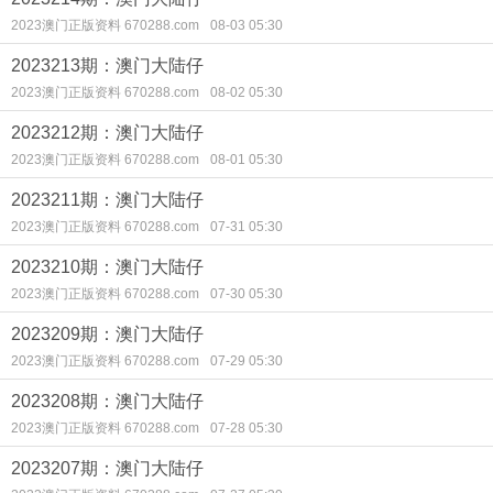
2023澳门正版资料 670288.com
08-03 05:30
2023213期：澳门大陆仔
2023澳门正版资料 670288.com
08-02 05:30
2023212期：澳门大陆仔
2023澳门正版资料 670288.com
08-01 05:30
2023211期：澳门大陆仔
2023澳门正版资料 670288.com
07-31 05:30
2023210期：澳门大陆仔
2023澳门正版资料 670288.com
07-30 05:30
2023209期：澳门大陆仔
2023澳门正版资料 670288.com
07-29 05:30
2023208期：澳门大陆仔
2023澳门正版资料 670288.com
07-28 05:30
2023207期：澳门大陆仔