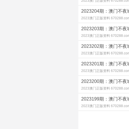
2023澳门正版资料 670288.co
2023204期：澳门不夜
2023澳门正版资料 670288.co
2023203期：澳门不夜
2023澳门正版资料 670288.co
2023202期：澳门不夜
2023澳门正版资料 670288.co
2023201期：澳门不夜
2023澳门正版资料 670288.co
2023200期：澳门不夜
2023澳门正版资料 670288.co
2023199期：澳门不夜
2023澳门正版资料 670288.co