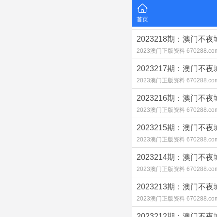
首页
2023218期：澳门不夜
2023澳门正版资料 670288.co
2023217期：澳门不夜
2023澳门正版资料 670288.co
2023216期：澳门不夜
2023澳门正版资料 670288.co
2023215期：澳门不夜
2023澳门正版资料 670288.co
2023214期：澳门不夜
2023澳门正版资料 670288.co
2023213期：澳门不夜
2023澳门正版资料 670288.co
2023212期：澳门不夜