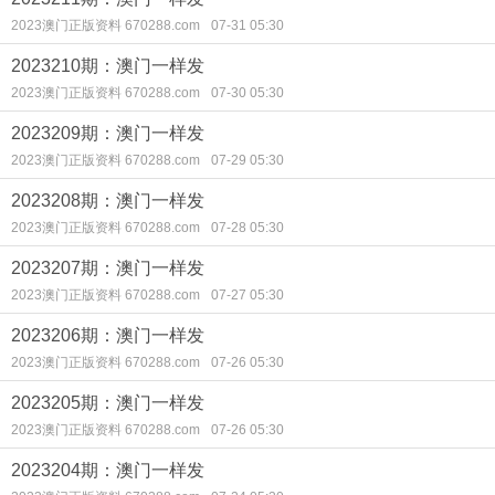
2023澳门正版资料 670288.com
07-31 05:30
2023210期：澳门一样发
2023澳门正版资料 670288.com
07-30 05:30
2023209期：澳门一样发
2023澳门正版资料 670288.com
07-29 05:30
2023208期：澳门一样发
2023澳门正版资料 670288.com
07-28 05:30
2023207期：澳门一样发
2023澳门正版资料 670288.com
07-27 05:30
2023206期：澳门一样发
2023澳门正版资料 670288.com
07-26 05:30
2023205期：澳门一样发
2023澳门正版资料 670288.com
07-26 05:30
2023204期：澳门一样发