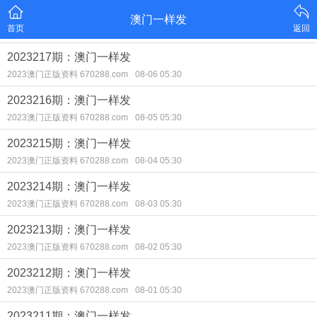
澳门一样发
首页
返回
2023217期：澳门一样发
2023澳门正版资料 670288.com
08-06 05:30
2023216期：澳门一样发
2023澳门正版资料 670288.com
08-05 05:30
2023215期：澳门一样发
2023澳门正版资料 670288.com
08-04 05:30
2023214期：澳门一样发
2023澳门正版资料 670288.com
08-03 05:30
2023213期：澳门一样发
2023澳门正版资料 670288.com
08-02 05:30
2023212期：澳门一样发
2023澳门正版资料 670288.com
08-01 05:30
2023211期：澳门一样发