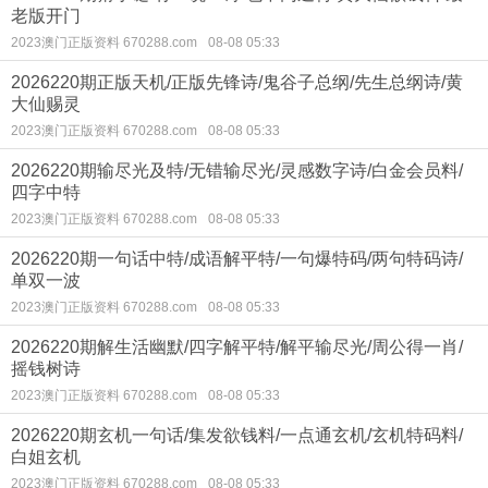
老版开门
2023澳门正版资料 670288.com
08-08 05:33
2026220期正版天机/正版先锋诗/鬼谷子总纲/先生总纲诗/黄
大仙赐灵
2023澳门正版资料 670288.com
08-08 05:33
2026220期输尽光及特/无错输尽光/灵感数字诗/白金会员料/
四字中特
2023澳门正版资料 670288.com
08-08 05:33
2026220期一句话中特/成语解平特/一句爆特码/两句特码诗/
单双一波
2023澳门正版资料 670288.com
08-08 05:33
2026220期解生活幽默/四字解平特/解平输尽光/周公得一肖/
摇钱树诗
2023澳门正版资料 670288.com
08-08 05:33
2026220期玄机一句话/集发欲钱料/一点通玄机/玄机特码料/
白姐玄机
2023澳门正版资料 670288.com
08-08 05:33