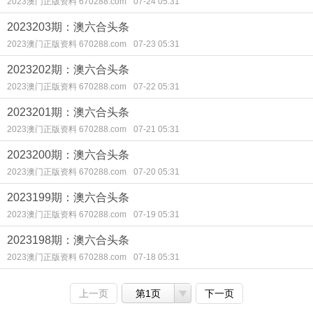
2023澳门正版资料 670288.com
07-24 05:31
2023203期：澳六合头条
2023澳门正版资料 670288.com
07-23 05:31
2023202期：澳六合头条
2023澳门正版资料 670288.com
07-22 05:31
2023201期：澳六合头条
2023澳门正版资料 670288.com
07-21 05:31
2023200期：澳六合头条
2023澳门正版资料 670288.com
07-20 05:31
2023199期：澳六合头条
2023澳门正版资料 670288.com
07-19 05:31
2023198期：澳六合头条
2023澳门正版资料 670288.com
07-18 05:31
上一页
第1页
下一页