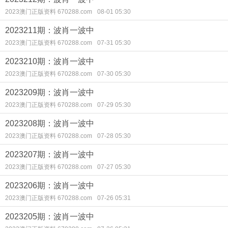
2023澳门正版资料 670288.com
08-01 05:30
2023211期：波肖一波中
2023澳门正版资料 670288.com
07-31 05:30
2023210期：波肖一波中
2023澳门正版资料 670288.com
07-30 05:30
2023209期：波肖一波中
2023澳门正版资料 670288.com
07-29 05:30
2023208期：波肖一波中
2023澳门正版资料 670288.com
07-28 05:30
2023207期：波肖一波中
2023澳门正版资料 670288.com
07-27 05:30
2023206期：波肖一波中
2023澳门正版资料 670288.com
07-26 05:31
2023205期：波肖一波中