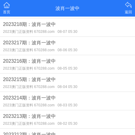
波肖一波中
首页
返回
2023218期：波肖一波中
2023澳门正版资料 670288.com
08-07 05:30
2023217期：波肖一波中
2023澳门正版资料 670288.com
08-06 05:30
2023216期：波肖一波中
2023澳门正版资料 670288.com
08-05 05:30
2023215期：波肖一波中
2023澳门正版资料 670288.com
08-04 05:30
2023214期：波肖一波中
2023澳门正版资料 670288.com
08-03 05:30
2023213期：波肖一波中
2023澳门正版资料 670288.com
08-02 05:30
2023212期：波肖一波中