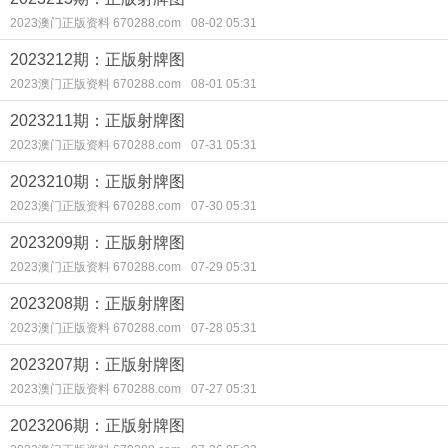
2023澳门正版资料 670288.com
08-02 05:31
2023212期：正版射牌图
2023澳门正版资料 670288.com
08-01 05:31
2023211期：正版射牌图
2023澳门正版资料 670288.com
07-31 05:31
2023210期：正版射牌图
2023澳门正版资料 670288.com
07-30 05:31
2023209期：正版射牌图
2023澳门正版资料 670288.com
07-29 05:31
2023208期：正版射牌图
2023澳门正版资料 670288.com
07-28 05:31
2023207期：正版射牌图
2023澳门正版资料 670288.com
07-27 05:31
2023206期：正版射牌图