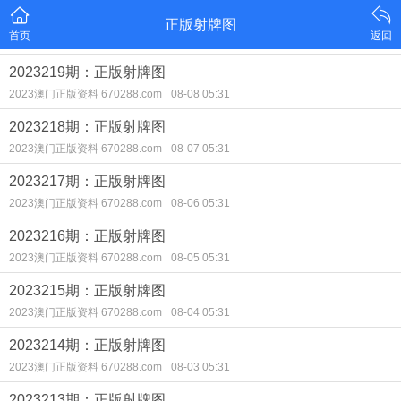
正版射牌图
首页
返回
2023219期：正版射牌图
2023澳门正版资料 670288.com
08-08 05:31
2023218期：正版射牌图
2023澳门正版资料 670288.com
08-07 05:31
2023217期：正版射牌图
2023澳门正版资料 670288.com
08-06 05:31
2023216期：正版射牌图
2023澳门正版资料 670288.com
08-05 05:31
2023215期：正版射牌图
2023澳门正版资料 670288.com
08-04 05:31
2023214期：正版射牌图
2023澳门正版资料 670288.com
08-03 05:31
2023213期：正版射牌图