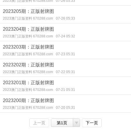
2023澳门正版资料 670288.com
07-26 05:33
2023205期：正版射牌图
2023澳门正版资料 670288.com
07-26 05:33
2023204期：正版射牌图
2023澳门正版资料 670288.com
07-24 05:32
2023203期：正版射牌图
2023澳门正版资料 670288.com
07-23 05:31
2023202期：正版射牌图
2023澳门正版资料 670288.com
07-22 05:31
2023201期：正版射牌图
2023澳门正版资料 670288.com
07-21 05:31
2023200期：正版射牌图
2023澳门正版资料 670288.com
07-20 05:31
上一页
第1页
下一页