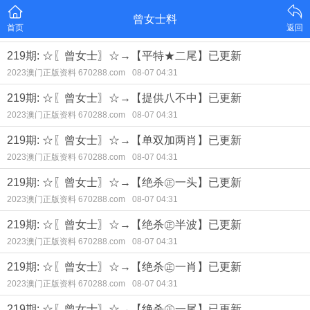
曾女士料
首页
返回
219期: ☆〖曾女士〗☆→【平特★二尾】已更新
2023澳门正版资料 670288.com
08-07 04:31
219期: ☆〖曾女士〗☆→【提供八不中】已更新
2023澳门正版资料 670288.com
08-07 04:31
219期: ☆〖曾女士〗☆→【单双加两肖】已更新
2023澳门正版资料 670288.com
08-07 04:31
219期: ☆〖曾女士〗☆→【绝杀㊣一头】已更新
2023澳门正版资料 670288.com
08-07 04:31
219期: ☆〖曾女士〗☆→【绝杀㊣半波】已更新
2023澳门正版资料 670288.com
08-07 04:31
219期: ☆〖曾女士〗☆→【绝杀㊣一肖】已更新
2023澳门正版资料 670288.com
08-07 04:31
219期: ☆〖曾女士〗☆→【绝杀㊣一尾】已更新