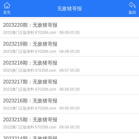
无敌猪哥报
首页
返回
2023220期：无敌猪哥报
2023澳门正版资料 670288.com
08-09 05:30
2023219期：无敌猪哥报
2023澳门正版资料 670288.com
08-08 05:30
2023218期：无敌猪哥报
2023澳门正版资料 670288.com
08-07 05:30
2023217期：无敌猪哥报
2023澳门正版资料 670288.com
08-06 05:30
2023216期：无敌猪哥报
2023澳门正版资料 670288.com
08-05 05:30
2023215期：无敌猪哥报
2023澳门正版资料 670288.com
08-04 05:30
2023214期：无敌猪哥报