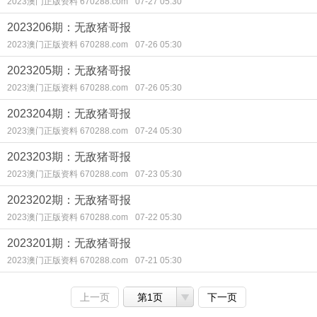
2023澳门正版资料 670288.com
07-27 05:30
2023206期：无敌猪哥报
2023澳门正版资料 670288.com
07-26 05:30
2023205期：无敌猪哥报
2023澳门正版资料 670288.com
07-26 05:30
2023204期：无敌猪哥报
2023澳门正版资料 670288.com
07-24 05:30
2023203期：无敌猪哥报
2023澳门正版资料 670288.com
07-23 05:30
2023202期：无敌猪哥报
2023澳门正版资料 670288.com
07-22 05:30
2023201期：无敌猪哥报
2023澳门正版资料 670288.com
07-21 05:30
上一页
第1页
下一页