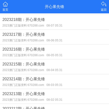
开心果先锋
首页
返回
2023218期：开心果先锋
2023澳门正版资料 670288.com
08-07 05:31
2023217期：开心果先锋
2023澳门正版资料 670288.com
08-06 05:31
2023216期：开心果先锋
2023澳门正版资料 670288.com
08-05 05:31
2023215期：开心果先锋
2023澳门正版资料 670288.com
08-04 05:31
2023214期：开心果先锋
2023澳门正版资料 670288.com
08-03 05:31
2023213期：开心果先锋
2023澳门正版资料 670288.com
08-02 05:31
2023212期：开心果先锋