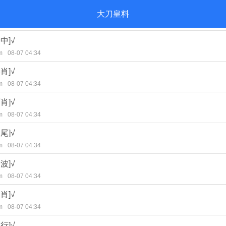
大刀皇料
中]√
m
08-07 04:34
肖]√
m
08-07 04:34
肖]√
m
08-07 04:34
尾]√
m
08-07 04:34
波]√
m
08-07 04:34
肖]√
m
08-07 04:34
行]√