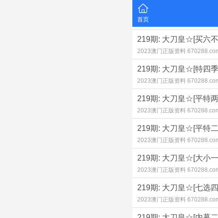
首页
219期: 大刀皇☆[买六不
2023澳门正版资料 670288.co
219期: 大刀皇☆[特四季
2023澳门正版资料 670288.co
219期: 大刀皇☆[平特两
2023澳门正版资料 670288.co
219期: 大刀皇☆[平特二
2023澳门正版资料 670288.co
219期: 大刀皇☆[大小一
2023澳门正版资料 670288.co
219期: 大刀皇☆[七选四
2023澳门正版资料 670288.co
219期: 大刀皇☆[内幕二