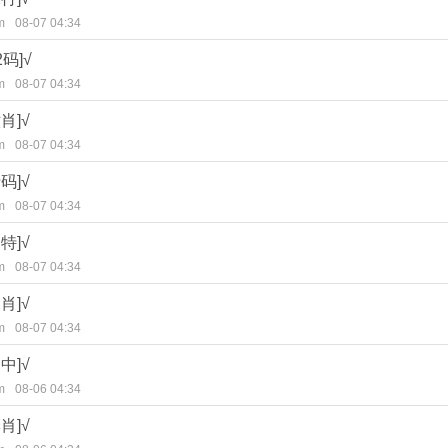
m
08-07 04:34
码]√
m
08-07 04:34
肖]√
m
08-07 04:34
码]√
m
08-07 04:34
特]√
m
08-07 04:34
肖]√
m
08-07 04:34
中]√
m
08-06 04:34
肖]√