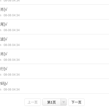
m
08-06 04:34
肖]√
m
08-06 04:34
尾]√
m
08-06 04:34
波]√
m
08-06 04:34
肖]√
m
08-06 04:34
行]√
m
08-06 04:34
码]√
m
08-06 04:34
上一页
第1页
下一页