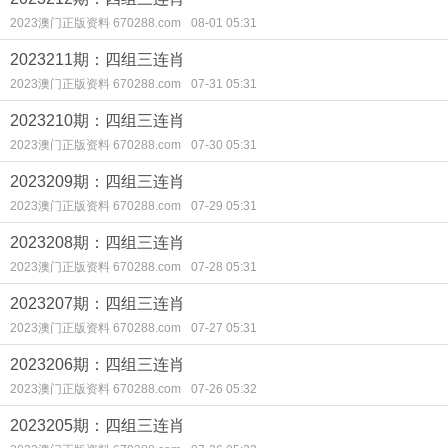
2023澳门正版资料 670288.com
08-01 05:31
2023211期：四组三连肖
2023澳门正版资料 670288.com
07-31 05:31
2023210期：四组三连肖
2023澳门正版资料 670288.com
07-30 05:31
2023209期：四组三连肖
2023澳门正版资料 670288.com
07-29 05:31
2023208期：四组三连肖
2023澳门正版资料 670288.com
07-28 05:31
2023207期：四组三连肖
2023澳门正版资料 670288.com
07-27 05:31
2023206期：四组三连肖
2023澳门正版资料 670288.com
07-26 05:32
2023205期：四组三连肖