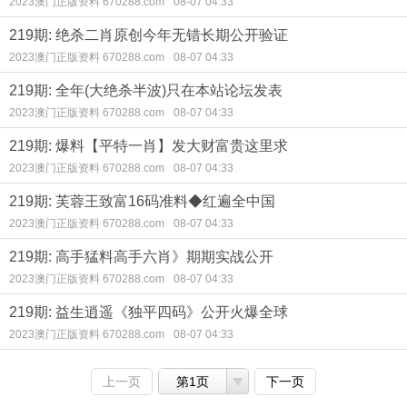
2023澳门正版资料 670288.com
08-07 04:33
219期: 绝杀二肖原创今年无错长期公开验证
2023澳门正版资料 670288.com
08-07 04:33
219期: 全年(大绝杀半波)只在本站论坛发表
2023澳门正版资料 670288.com
08-07 04:33
219期: 爆料【平特一肖】发大财富贵这里求
2023澳门正版资料 670288.com
08-07 04:33
219期: 芙蓉王致富16码准料◆红遍全中国
2023澳门正版资料 670288.com
08-07 04:33
219期: 高手猛料高手六肖》期期实战公开
2023澳门正版资料 670288.com
08-07 04:33
219期: 益生逍遥《独平四码》公开火爆全球
2023澳门正版资料 670288.com
08-07 04:33
上一页
第1页
下一页