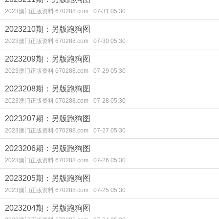
2023澳门正版资料 670288.com
07-31 05:30
2023210期：另版跑狗图
2023澳门正版资料 670288.com
07-30 05:30
2023209期：另版跑狗图
2023澳门正版资料 670288.com
07-29 05:30
2023208期：另版跑狗图
2023澳门正版资料 670288.com
07-28 05:30
2023207期：另版跑狗图
2023澳门正版资料 670288.com
07-27 05:30
2023206期：另版跑狗图
2023澳门正版资料 670288.com
07-26 05:30
2023205期：另版跑狗图
2023澳门正版资料 670288.com
07-25 05:30
2023204期：另版跑狗图