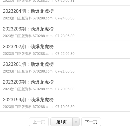
2023澳门正版资料 670288.com
07-26 05:31
2023204期：劲爆龙虎榜
2023澳门正版资料 670288.com
07-24 05:30
2023203期：劲爆龙虎榜
2023澳门正版资料 670288.com
07-23 05:30
2023202期：劲爆龙虎榜
2023澳门正版资料 670288.com
07-22 05:30
2023201期：劲爆龙虎榜
2023澳门正版资料 670288.com
07-21 05:30
2023200期：劲爆龙虎榜
2023澳门正版资料 670288.com
07-20 05:30
2023199期：劲爆龙虎榜
2023澳门正版资料 670288.com
07-19 05:30
上一页
第1页
下一页