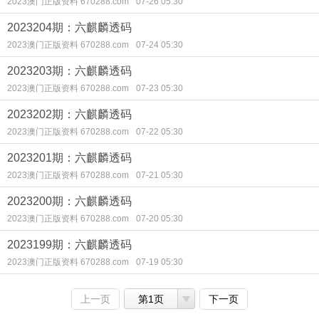
2023澳门正版资料 670288.com
07-26 05:30
2023204期：六麒麟透码
2023澳门正版资料 670288.com
07-24 05:30
2023203期：六麒麟透码
2023澳门正版资料 670288.com
07-23 05:30
2023202期：六麒麟透码
2023澳门正版资料 670288.com
07-22 05:30
2023201期：六麒麟透码
2023澳门正版资料 670288.com
07-21 05:30
2023200期：六麒麟透码
2023澳门正版资料 670288.com
07-20 05:30
2023199期：六麒麟透码
2023澳门正版资料 670288.com
07-19 05:30
上一页
第1页
下一页