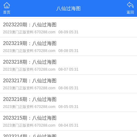
八仙过海图
首页
返回
2023220期：八仙过海图
2023澳门正版资料 670288.com
08-09 05:31
2023219期：八仙过海图
2023澳门正版资料 670288.com
08-08 05:31
2023218期：八仙过海图
2023澳门正版资料 670288.com
08-07 05:31
2023217期：八仙过海图
2023澳门正版资料 670288.com
08-06 05:31
2023216期：八仙过海图
2023澳门正版资料 670288.com
08-05 05:31
2023215期：八仙过海图
2023澳门正版资料 670288.com
08-04 05:31
2023214期：八仙过海图