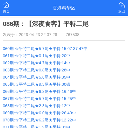
香港精华区
首页
返回
086期：【深夜食客】平特二尾
发表于：2026-04-23 22:37:26
767538
060期:☆平特二尾★5.7尾★平特:15.07.37.47中
061期:☆平特二尾★0.1尾★平特:20中
062期:☆平特二尾★4.7尾★平特:14中
063期:☆平特二尾★0.8尾★平特:28中
064期:☆平特二尾★5.6尾★平特:35中
065期:☆平特二尾★9.3尾★平特:00错
066期:☆平特二尾★6.2尾★平特:16.46中
067期:☆平特二尾★5.7尾★平特:15.25中
068期:☆平特二尾★2.3尾★平特:12中
069期:☆平特二尾★6.0尾★平特:26.40中
070期:☆平特二尾★6.2尾★平特:12.22中
071期:☆平特二尾★1.9尾★平特:31中