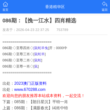
香港精华区
首页
返回
086期：【挽一江水】四肖精选
发表于：2026-04-23 22:37:25
753789
=========================
086期:◇至尊四肖◇
[鼠蛇羊兔
]开：0000中
086
期:◇至尊三肖◇[
鼠蛇羊
]
086
期:◇至尊二肖◇[
鼠蛇
]
086
期:◇至尊一肖◇[
鼠
]
=========================
出处：
2023澳门正版资料
出处：
www.670288.com
欢迎向您的朋友推荐本站或本资料，一起交流！
下篇：085期：【朗日星沉】平特一肖
上篇：086期：【满眼春光】⑷肖中特