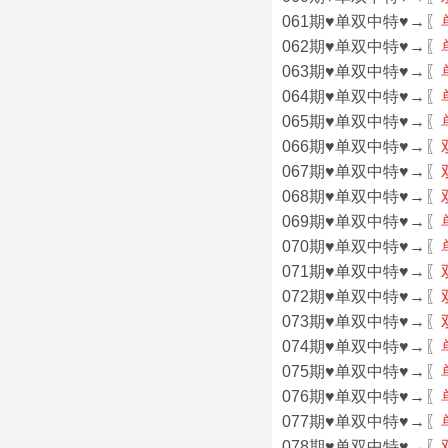
061期♥单双中特♥→〖
062期♥单双中特♥→〖
063期♥单双中特♥→〖
064期♥单双中特♥→〖
065期♥单双中特♥→〖
066期♥单双中特♥→〖
067期♥单双中特♥→〖
068期♥单双中特♥→〖
069期♥单双中特♥→〖
070期♥单双中特♥→〖
071期♥单双中特♥→〖
072期♥单双中特♥→〖
073期♥单双中特♥→〖
074期♥单双中特♥→〖
075期♥单双中特♥→〖
076期♥单双中特♥→〖
077期♥单双中特♥→〖
078期♥单双中特♥→〖