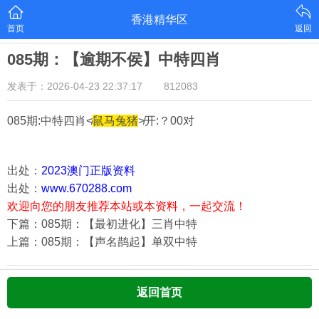
香港精华区
首页
返回
085期：【逾期不侯】中特四肖
发表于：2026-04-23 22:37:17
812083
085期:中特四肖≮
鼠马兔猪
≯开:？00对
出处：
2023澳门正版资料
出处：
www.670288.com
欢迎向您的朋友推荐本站或本资料，一起交流！
下篇：085期：【最初进化】三肖中特
上篇：085期：【声名鹊起】单双中特
返回首页