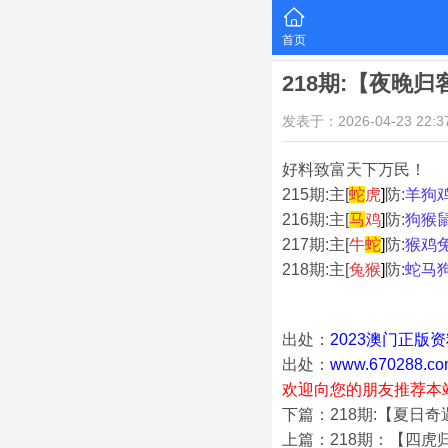
首页
218期:【夜晚
发表于：2026-04-23 22:37
好料致富天下万民！
215期:主[
蛇
虎
]
防:
羊狗
216期:主[
马
鸡
]
防:
狗猴
217期:主[
牛
蛇
]
防:
猴鸡
218期:主[
兔猴
]
防:
蛇马
出处：
2023澳门正版
出处：
www.670288.co
欢迎向您的朋友推荐本
下篇：218期:【夏日
上篇：218期：【四虎