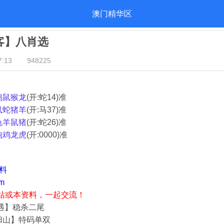
澳门精华区
归客】八肖选
:13
948225
鸡鼠猴龙
(开:蛇14)准
鼠蛇猪羊
(开:马37)准
兔羊鼠猪
(开:蛇26)准
狗鸡龙虎
(开:0000)准
资料
m
站或本资料，一起交流！
奇遇】稳杀二尾
归山】特码单双