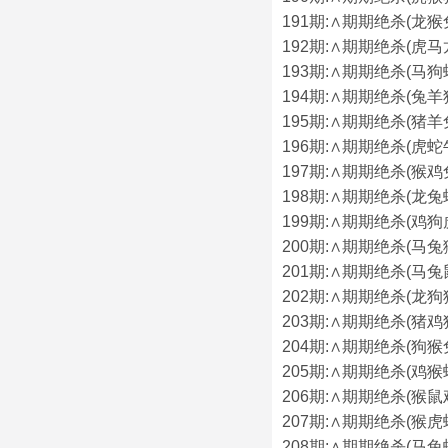
191期:∧期期绝杀(
龙猴
192期:∧期期绝杀(
虎马
193期:∧期期绝杀(
马狗
194期:∧期期绝杀(
兔羊
195期:∧期期绝杀(
猪羊
196期:∧期期绝杀(
虎蛇
197期:∧期期绝杀(
猴鸡
198期:∧期期绝杀(
龙兔
199期:∧期期绝杀(
鸡狗
200期:∧期期绝杀(
马兔
201期:∧期期绝杀(
马兔
202期:∧期期绝杀(
龙狗
203期:∧期期绝杀(
猪鸡
204期:∧期期绝杀(
狗猴
205期:∧期期绝杀(
鸡猴
206期:∧期期绝杀(
猴鼠
207期:∧期期绝杀(
猴虎
208期:∧期期绝杀(
马兔