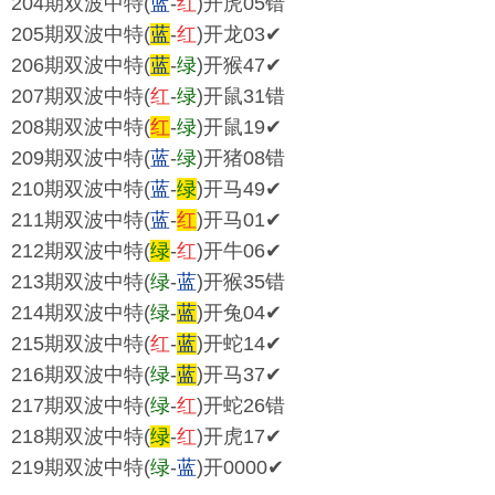
204期双波中特(
蓝
-
红
)开虎05错
205期双波中特(
蓝
-
红
)开龙03✔
206期双波中特(
蓝
-
绿
)开猴47✔
207期双波中特(
红
-
绿
)开鼠31错
208期双波中特(
红
-
绿
)开鼠19✔
209期双波中特(
蓝
-
绿
)开猪08错
210期双波中特(
蓝
-
绿
)开马49✔
211期双波中特(
蓝
-
红
)开马01✔
212期双波中特(
绿
-
红
)开牛06✔
213期双波中特(
绿
-
蓝
)开猴35错
214期双波中特(
绿
-
蓝
)开兔04✔
215期双波中特(
红
-
蓝
)开蛇14✔
216期双波中特(
绿
-
蓝
)开马37✔
217期双波中特(
绿
-
红
)开蛇26错
218期双波中特(
绿
-
红
)开虎17✔
219期双波中特(
绿
-
蓝
)开0000✔