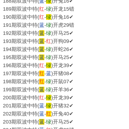
188期双波中特(
蓝
-
绿
)开兔16✔
189期双波中特(
红
-
绿
)开龙15错
190期双波中特(
红
-
绿
)开兔16✔
191期双波中特(
蓝
-
绿
)开虎29错
192期双波中特(
蓝
-
绿
)开马25✔
193期双波中特(
蓝
-
红
)开狗09✔
194期双波中特(
蓝
-
绿
)开蛇26✔
195期双波中特(
蓝
-
绿
)开马25✔
196期双波中特(
红
-
绿
)开龙39✔
197期双波中特(
红
-
蓝
)开猪08✔
198期双波中特(
红
-
绿
)开鼠07✔
199期双波中特(
蓝
-
绿
)开羊36✔
200期双波中特(
红
-
绿
)开龙39✔
201期双波中特(
蓝
-
绿
)开猪32✔
202期双波中特(
蓝
-
红
)开兔40✔
203期双波中特(
蓝
-
绿
)开马25✔