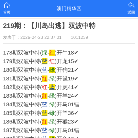
澳门精华区
首页
返回
219期：【川岛出逃】双波中特
发表于：2026-04-23 22:37:01
1011239
178期双波中特(
绿
-
红
)开牛18✔
179期双波中特(
蓝
-
红
)开龙15✔
180期双波中特(
蓝
-
绿
)开狗21✔
181期双波中特(
红
-
绿
)开鼠19✔
182期双波中特(
红
-
蓝
)开虎41✔
183期双波中特(
红
-
绿
)开羊24✔
184期双波中特(
蓝
-
绿
)开马01错
185期双波中特(
蓝
-
绿
)开羊36✔
186期双波中特(
红
-
绿
)开猴23✔
187期双波中特(
蓝
-
绿
)开马01错